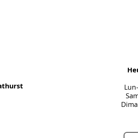
Heu
athurst
Lun
Sam
Dima