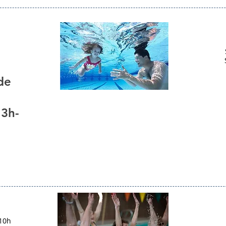
de
13h-
 10h