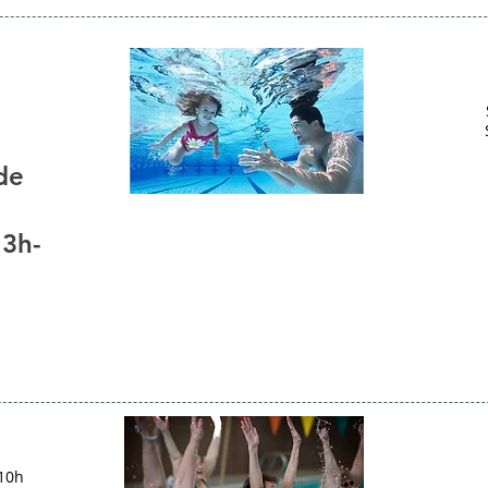
de
13h-
 10h