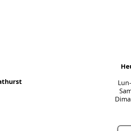
Heu
athurst
Lun
Sam
Dima