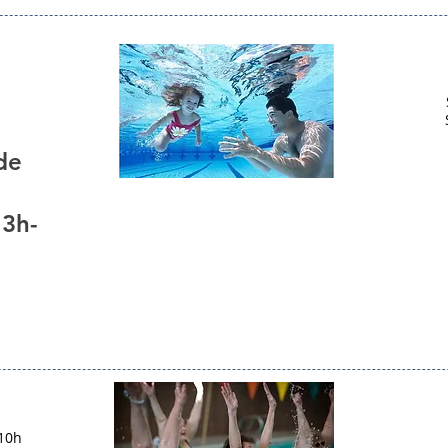
de
13h-
 10h