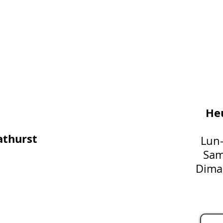
Heu
athurst
Lun
Sam
Dima