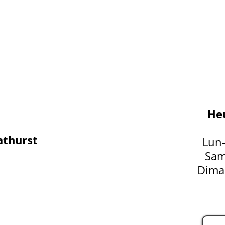
Heu
athurst
Lun
Sam
Dima