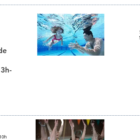
de
13h-
 10h