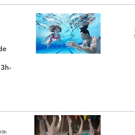
de
13h-
 10h