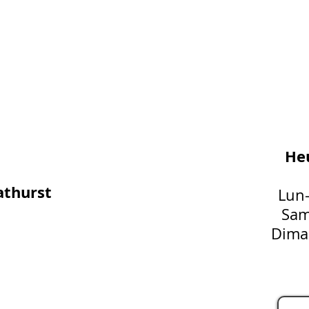
Heu
athurst
Lun
Sam
Dima