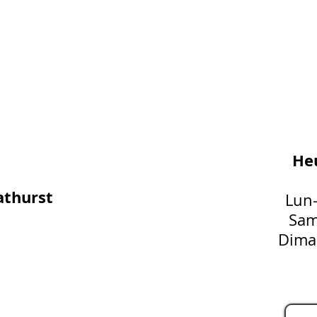
Heu
athurst
Lun
Sam
Dima