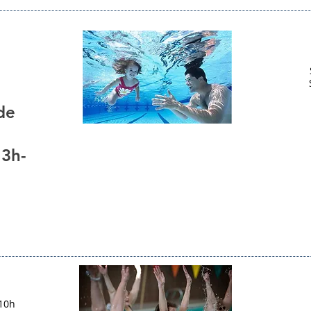
de
13h-
 10h