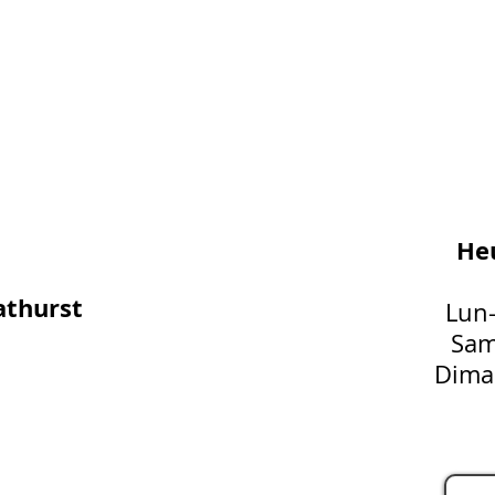
Heu
athurst
Lun
Sam
Dima