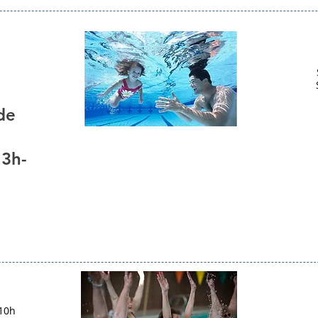
de
13h-
 10h